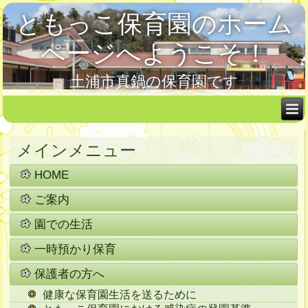
ともっこ保育園のホーム
ページへようこそ！
土浦市真鍋の保育園です
メインメニュー
HOME
ご案内
園での生活
一時預かり保育
保護者の方へ
健康な保育園生活を送るために