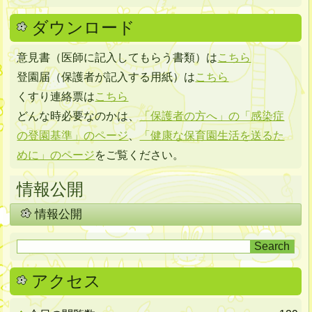
ダウンロード
意見書（医師に記入してもらう書類）は
こちら
登園届（保護者が記入する用紙）は
こちら
くすり連絡票は
こちら
どんな時必要なのかは、
「保護者の方へ」の「感染症
の登園基準」のページ
、
「健康な保育園生活を送るた
めに」のページ
をご覧ください。
情報公開
情報公開
アクセス