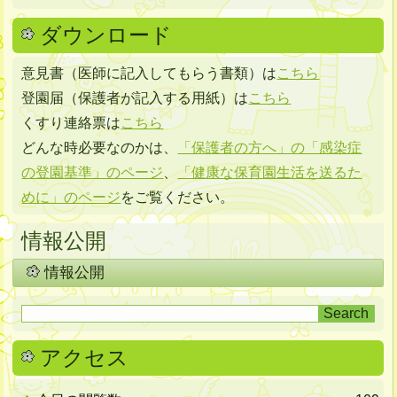
ダウンロード
意見書（医師に記入してもらう書類）は
こちら
登園届（保護者が記入する用紙）は
こちら
くすり連絡票は
こちら
どんな時必要なのかは、
「保護者の方へ」の「感染症
の登園基準」のページ
、
「健康な保育園生活を送るた
めに」のページ
をご覧ください。
情報公開
情報公開
アクセス