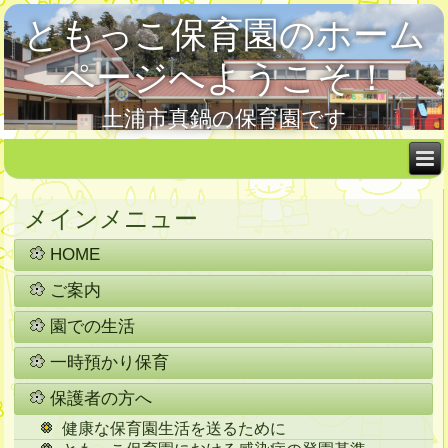
ともっこ保育園のホーム
ページへようこそ！
土浦市真鍋の保育園です
メインメニュー
HOME
ご案内
園での生活
一時預かり保育
保護者の方へ
健康な保育園生活を送るために