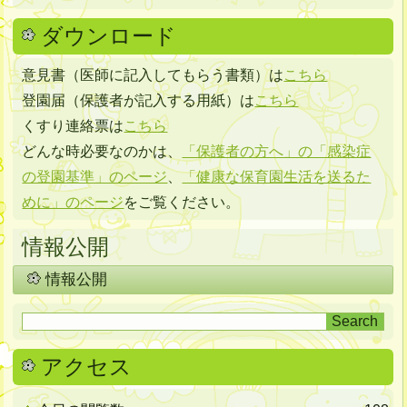
ダウンロード
意見書（医師に記入してもらう書類）は
こちら
登園届（保護者が記入する用紙）は
こちら
くすり連絡票は
こちら
どんな時必要なのかは、
「保護者の方へ」の「感染症
の登園基準」のページ
、
「健康な保育園生活を送るた
めに」のページ
をご覧ください。
情報公開
情報公開
アクセス