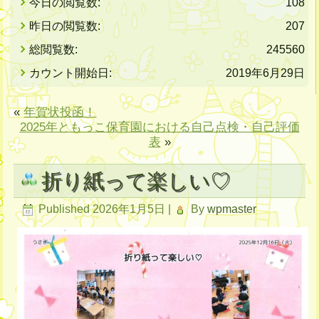
今日の閲覧数:
108
昨日の閲覧数:
207
総閲覧数:
245560
カウント開始日:
2019年6月29日
«
年賀状投函！
2025年ともっこ保育園における自己点検・自己評価
表
»
折り紙って楽しい♡
Published
2026年1月5日
|
By
wpmaster