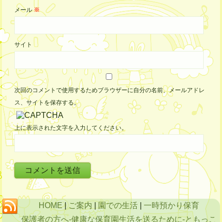
メール
※
サイト
次回のコメントで使用するためブラウザーに自分の名前、メールアドレ
ス、サイトを保存する。
上に表示された文字を入力してください。
HOME
|
ご案内
|
園での生活
|
一時預かり保育
保護者の方へ
-健康な保育園生活を送るために-
ともっこ