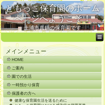
ともっこ保育園のホーム
ページへようこそ！
土浦市真鍋の保育園です
メインメニュー
HOME
ご案内
園での生活
一時預かり保育
保護者の方へ
健康な保育園生活を送るために